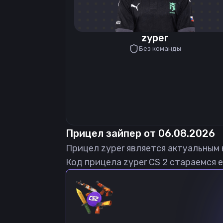
zyper
Без команды
Прицел
зайпер
от
06.08.2026
Прицел
zyper
является актуальным
Код прицела
zyper
CS 2 стараемся е