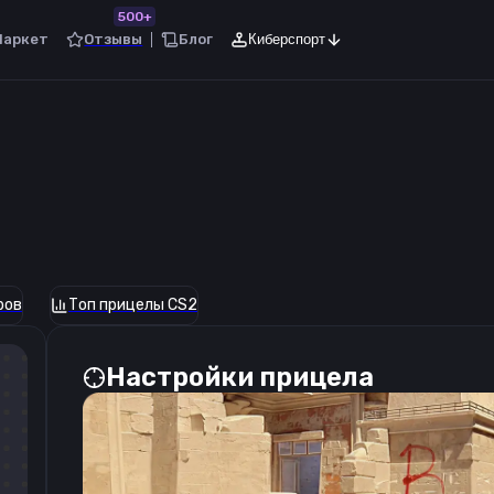
500+
Маркет
Отзывы
Блог
Киберспорт
ров
Топ прицелы CS2
Настройки прицела