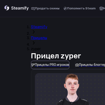
Продать скины
Пополнить Steam
Steamify
Прицелы
zyper
Прицел
zyper
Прицелы PRO игроков
Прицелы блогге