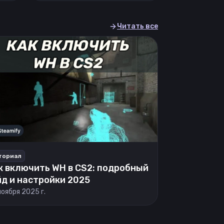
Читать все
ториал
к включить WH в CS2: подробный
йд и настройки 2025
ноября 2025 г.