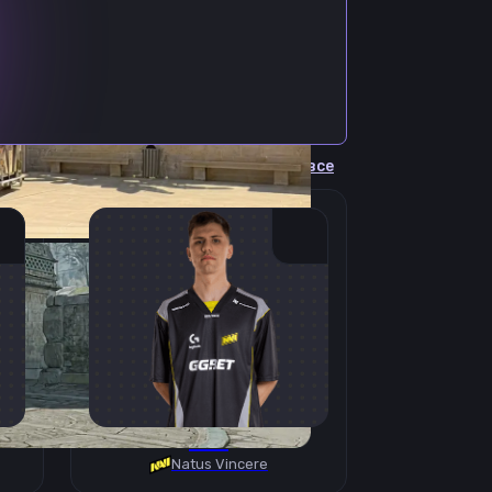
Cмотреть все
B1T
Natus Vincere