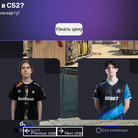
 в CS2?
на карту!
Узнать цену
donk
deko
Team Spirit
Без команды
Previous slide
Next slide