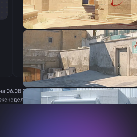
CSGO-9OysP-sFw9b-dHiXx-VXUA2-hif4D
 на
06.08.2026
женедельно обновлять, чтобы вы могли играть с а