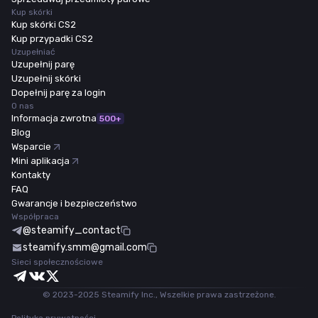
Kup skórki
Kup skórki CS2
Kup przypadki CS2
Uzupełniać
Uzupełnij parę
Uzupełnij skórki
Dopełnij parę za login
O nas
Informacja zwrotna
500+
Blog
Wsparcie
Mini aplikacja
Kontakty
FAQ
Gwarancje i bezpieczeństwo
Współpraca
@steamify_contact
steamify.smm@gmail.com
Sieci społecznościowe
© 2023-2025 Steamify Inc., Wszelkie prawa zastrzeżone.