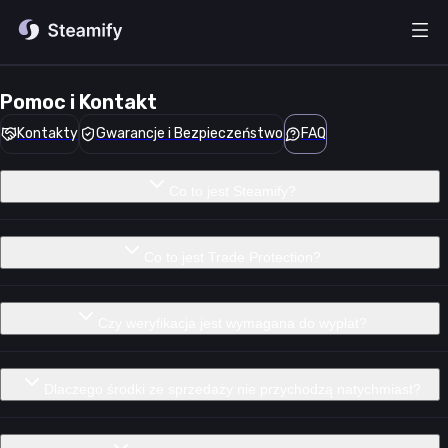
Pomoc i Kontakt
Kontakty
Gwarancje i Bezpieczeństwo
FAQ
Co to jest Steamify?
Co to jest Trade Protection?
Czy weryfikacja jest wymagana do wypłat?
Dlaczego środki ze sprzedaży nie przychodzą natychmiast?