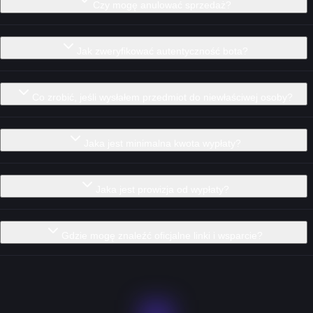
Czy mogę anulować sprzedaż?
Jak zweryfikować autentyczność bota?
Co zrobić, jeśli wysłałem przedmiot do niewłaściwej osoby?
Jaka jest minimalna kwota wypłaty?
Jaka jest prowizja od wypłaty?
Gdzie mogę znaleźć oficjalne linki i wsparcie?