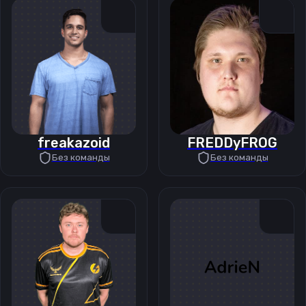
freakazoid
FREDDyFROG
Без команды
Без команды