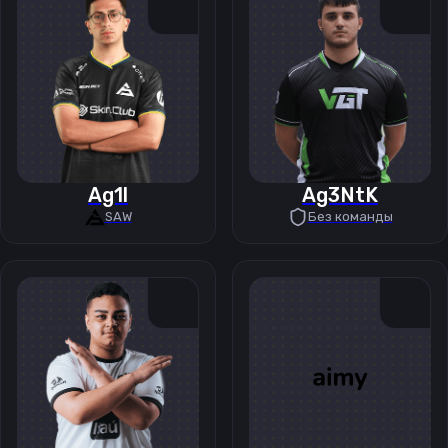
Ag1l
Ag3NtK
SAW
Без команды