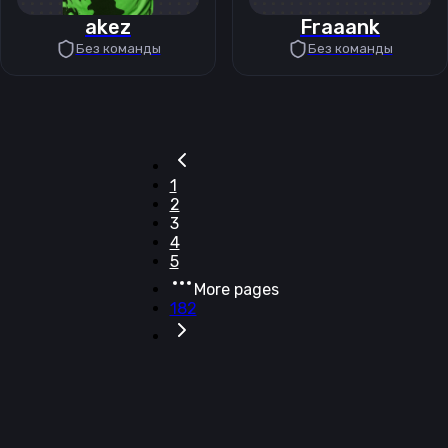
akez
Fraaank
Без команды
Без команды
1
2
3
4
5
More pages
182