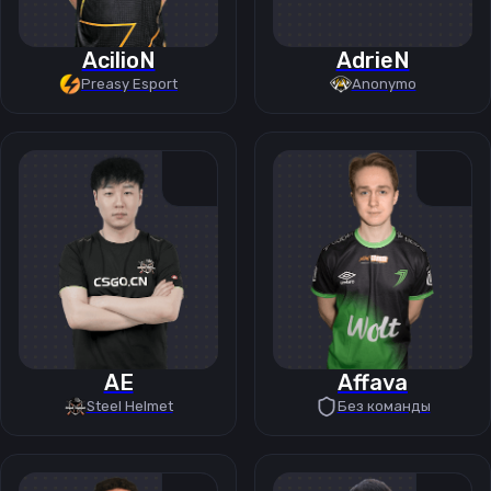
AcilioN
AdrieN
Preasy Esport
Anonymo
AE
Affava
Steel Helmet
Без команды