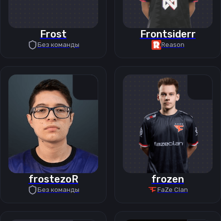
Frost
Frontsiderr
Без команды
Reason
frostezoR
frozen
Без команды
FaZe Clan