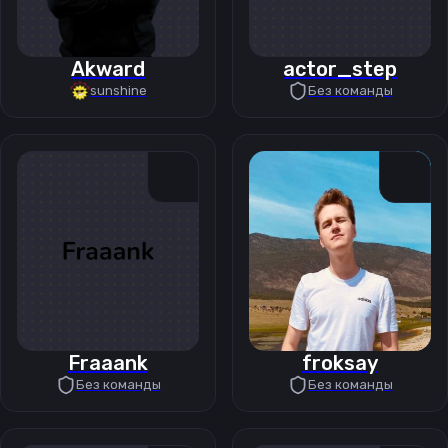
Akward
actor_step
sunshine
Без команды
Fraaank
froksay
Без команды
Без команды