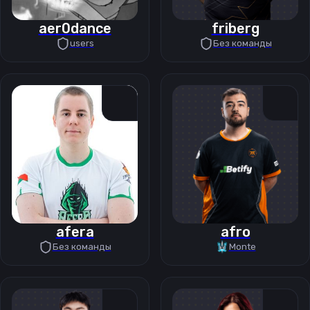
aer0dance
friberg
users
Без команды
afera
afro
Без команды
Monte