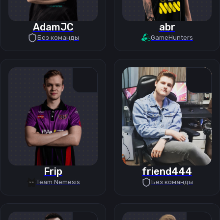
AdamJC
abr
Без команды
GameHunters
Frip
friend444
Team Nemesis
Без команды