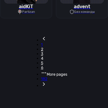
aidKiT
advent
Partizan
Без команды
1
2
3
4
5
6
More pages
182