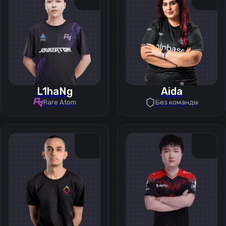
L1haNg
Aida
Rare Atom
Без команды