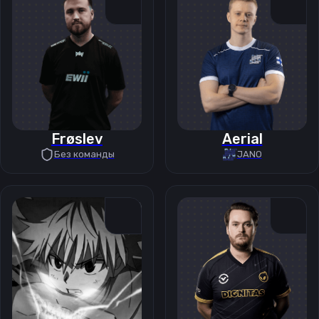
Frøslev
Aerial
Без команды
JANO