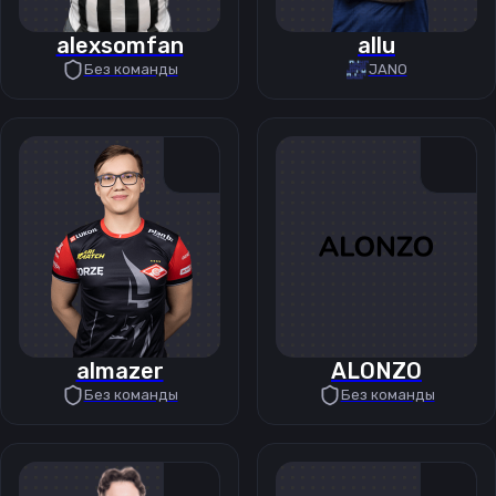
alexsomfan
allu
Без команды
JANO
almazer
ALONZO
Без команды
Без команды