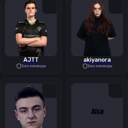
AJTT
akiyanora
Без команды
Без команды