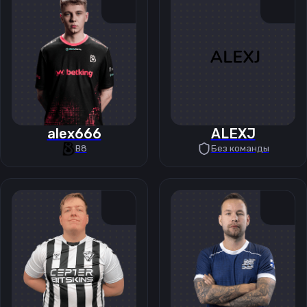
alex666
ALEXJ
B8
Без команды