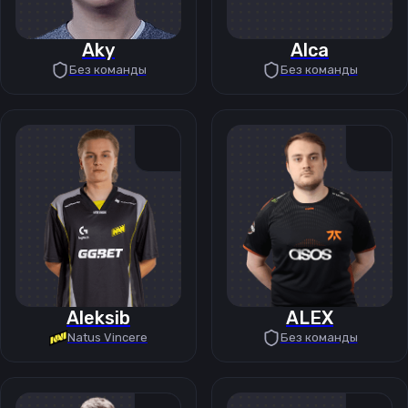
Aky
Alca
Без команды
Без команды
Aleksib
ALEX
Natus Vincere
Без команды