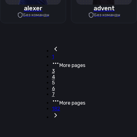
alexer
advent
Без команды
Без команды
1
More pages
3
4
5
6
7
More pages
182