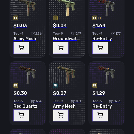
FT
FT
FT
ST
$0.03
$0.04
$1.64
Tec-9
1226
Tec-9
1217
Tec-9
1177
Army Mesh
Groundwater
Re-Entry
FT
FN
FT
$0.30
$0.07
$1.29
Tec-9
1164
Tec-9
1101
Tec-9
1063
Red Quartz
Army Mesh
Re-Entry