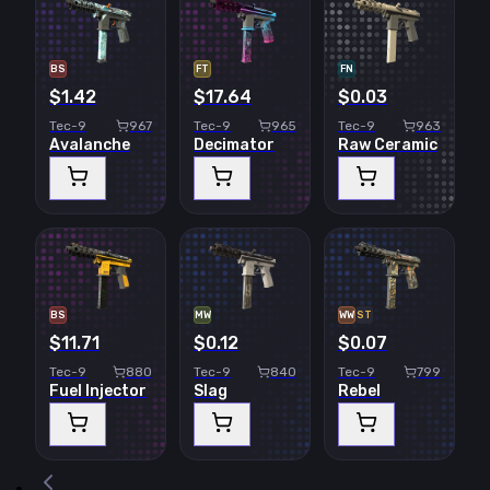
BS
FT
FN
$1.42
$17.64
$0.03
Tec-9
967
Tec-9
965
Tec-9
963
Avalanche
Decimator
Raw Ceramic
BS
MW
WW
ST
$11.71
$0.12
$0.07
Tec-9
880
Tec-9
840
Tec-9
799
Fuel Injector
Slag
Rebel