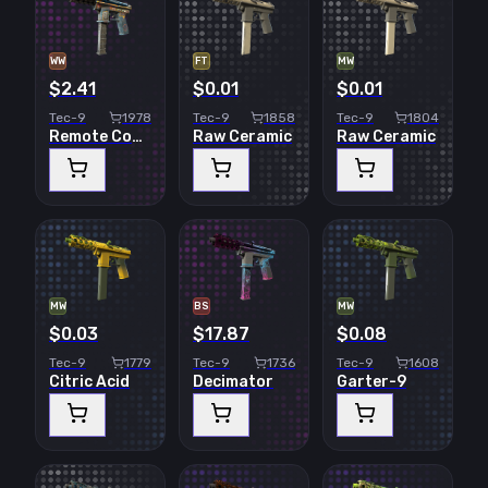
WW
FT
MW
$2.41
$0.01
$0.01
Tec-9
1978
Tec-9
1858
Tec-9
1804
Remote Control
Raw Ceramic
Raw Ceramic
MW
BS
MW
$0.03
$17.87
$0.08
Tec-9
1779
Tec-9
1736
Tec-9
1608
Citric Acid
Decimator
Garter-9