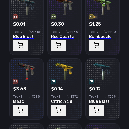
BS
MW
FT
ST
$0.01
$0.30
$1.25
Tec-9
1516
Tec-9
1488
Tec-9
1400
Blue Blast
Red Quartz
Bamboozle
BS
FN
FN
$3.63
$0.14
$0.12
Tec-9
1398
Tec-9
1372
Tec-9
1339
Isaac
Citric Acid
Blue Blast