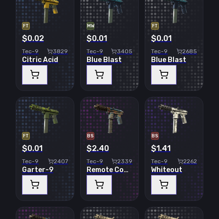
FT
MW
FT
$0.02
$0.01
$0.01
Tec-9
3829
Tec-9
3405
Tec-9
2685
Citric Acid
Blue Blast
Blue Blast
FT
BS
BS
$0.01
$2.40
$1.41
Tec-9
2407
Tec-9
2339
Tec-9
2262
Garter-9
Remote Control
Whiteout