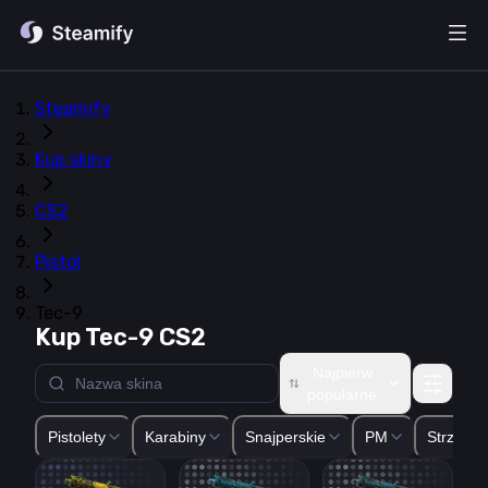
Steamify
Kup skiny
CS2
Pistol
Tec-9
Kup Tec-9 CS2
Najpierw
popularne
Glock-18
USP-S
P2000
P250
Five-SeveN
Tec-9
CZ75-Auto
Pistolety
Karabiny
Snajperskie
PM
Strzelby