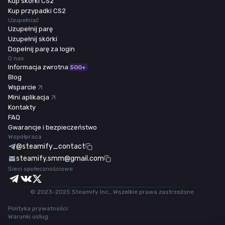
Kup skórki CS2
Kup przypadki CS2
Uzupełniać
Uzupełnij parę
Uzupełnij skórki
Dopełnij parę za login
O nas
Informacja zwrotna
500+
Blog
Wsparcie
Mini aplikacja
Kontakty
FAQ
Gwarancje i bezpieczeństwo
Współpraca
@steamify_contact
steamify.smm@gmail.com
Sieci społecznościowe
© 2023-2025 Steamify Inc., Wszelkie prawa zastrzeżone.
Polityka prywatności
Warunki usług