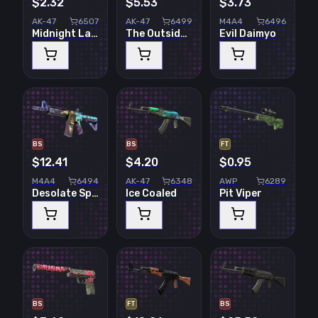
$2.32
$5.53
$3.73
AK-47
6507
AK-47
6499
M4A4
6496
Midnight Laminate
The Outsiders
Evil Daimyo
BS
BS
FT
$12.41
$4.20
$0.95
M4A4
6494
AK-47
6348
AWP
6289
Desolate Space
Ice Coaled
Pit Viper
BS
FT
BS