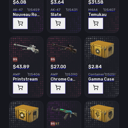
$6.08
$3.64
$31.58
AK-47
5459
AK-47
5431
M4A4
5407
Nouveau Rouge
Slate
Temukau
BS
BS
$43.89
$27.00
$2.84
AWP
5406
AWP
5390
Container
5255
Printstream
Chrome Cannon
Gamma Case
BS
ST