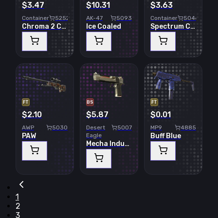
$3.47
$10.31
$3.63
Container
5252
AK-47
5093
Container
5046
Chroma 2 Case
Ice Coaled
Spectrum Case
FT
BS
FT
$2.10
$5.87
$0.01
AWP
5030
Desert
5007
MP9
4885
PAW
Eagle
Buff Blue
Mecha Industries
1
2
3