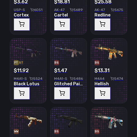
$3.62
$18.81
$25.58
USP-S
6051
AK-47
5689
AK-47
5675
Cortex
Cartel
Redline
FT
ST
BS
BS
$11.92
$1.47
$13.31
M4A1-S
5524
M4A1-S
5486
M4A4
5474
Black Lotus
Glitched Paint
Hellish
WW
BS
BS