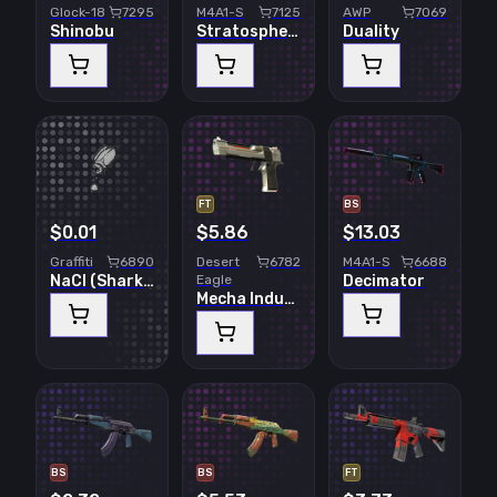
Glock-18
7295
M4A1-S
7125
AWP
7069
Shinobu
Stratosphere
Duality
FT
BS
$0.01
$5.86
$13.03
Graffiti
6890
Desert
6782
M4A1-S
6688
NaCl (Shark White)
Eagle
Decimator
Mecha Industries
BS
BS
FT